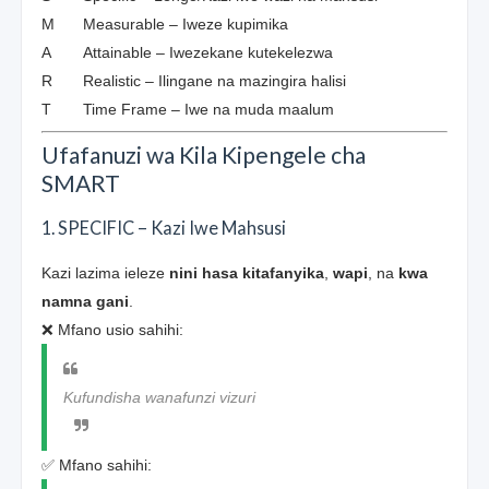
M
Measurable – Iweze kupimika
A
Attainable – Iwezekane kutekelezwa
R
Realistic – Ilingane na mazingira halisi
T
Time Frame – Iwe na muda maalum
Ufafanuzi wa Kila Kipengele cha
SMART
1. SPECIFIC – Kazi Iwe Mahsusi
Kazi lazima ieleze
nini hasa kitafanyika
,
wapi
, na
kwa
namna gani
.
❌ Mfano usio sahihi:
Kufundisha wanafunzi vizuri
✅ Mfano sahihi: