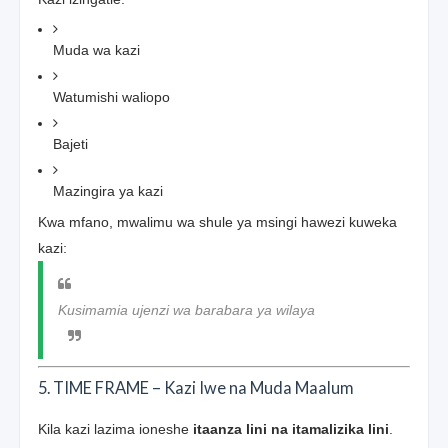
Muda wa kazi
Watumishi waliopo
Bajeti
Mazingira ya kazi
Kwa mfano, mwalimu wa shule ya msingi hawezi kuweka
kazi:
Kusimamia ujenzi wa barabara ya wilaya
5. TIME FRAME – Kazi Iwe na Muda Maalum
Kila kazi lazima ioneshe
itaanza lini na itamalizika lini
.