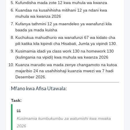
Kufundisha mada zote 12 kwa muhula wa kwanza
Kuandaa na kusahihisha mitihani 12 ya ndani kwa
muhula wa kwanza 2026
Kufanya tathmini 12 ya maendeleo ya wanafunzi kila
baada ya mada kuisha
Kuchukua mahudhurio wa wanafunzi 67 wa kidato cha
pili katika kila kipindi cha Hisabati, Jumla ya vipindi 130.
Kusimamia idadi ya class work 130 na homework 130
(kulingania na vipidi) kwa muhula wa kwanza 2026
Kuanza marudio wa mada zenye changamoto na kutoa
majaribio 24 na usahihishaji kuanzia mwezi wa 7 hadi
Desember 2026.
Mfano kwa Afisa Utawala:
Task:
Kusimamia kumbukumbu za watumishi kwa mwaka
2026