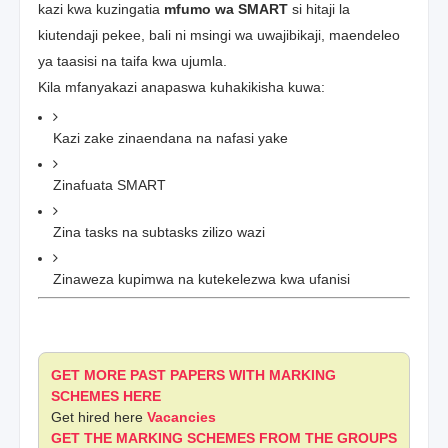
kazi kwa kuzingatia
mfumo wa SMART
si hitaji la
kiutendaji pekee, bali ni msingi wa uwajibikaji, maendeleo
ya taasisi na taifa kwa ujumla.
Kila mfanyakazi anapaswa kuhakikisha kuwa:
Kazi zake zinaendana na nafasi yake
Zinafuata SMART
Zina tasks na subtasks zilizo wazi
Zinaweza kupimwa na kutekelezwa kwa ufanisi
GET MORE PAST PAPERS WITH MARKING
SCHEMES HERE
Get hired here
Vacancies
GET THE MARKING SCHEMES FROM THE GROUPS