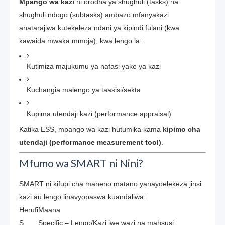
Mpango wa kazi
ni orodha ya shughuli (tasks) na
shughuli ndogo (subtasks) ambazo mfanyakazi
anatarajiwa kutekeleza ndani ya kipindi fulani (kwa
kawaida mwaka mmoja), kwa lengo la:
Kutimiza majukumu ya nafasi yake ya kazi
Kuchangia malengo ya taasisi/sekta
Kupima utendaji kazi (performance appraisal)
Katika ESS, mpango wa kazi hutumika kama
kipimo cha
utendaji (performance measurement tool)
.
Mfumo wa SMART ni Nini?
SMART ni kifupi cha maneno matano yanayoelekeza jinsi
kazi au lengo linavyopaswa kuandaliwa:
Herufi
Maana
S
Specific – Lengo/Kazi iwe wazi na mahsusi