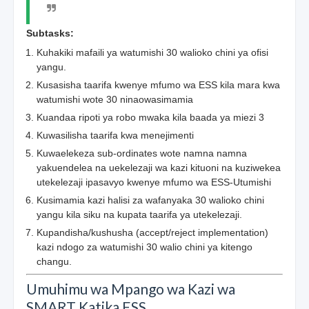
Subtasks:
Kuhakiki mafaili ya watumishi 30 walioko chini ya ofisi
yangu.
Kusasisha taarifa kwenye mfumo wa ESS kila mara kwa
watumishi wote 30 ninaowasimamia
Kuandaa ripoti ya robo mwaka kila baada ya miezi 3
Kuwasilisha taarifa kwa menejimenti
Kuwaelekeza sub-ordinates wote namna namna
yakuendelea na uekelezaji wa kazi kituoni na kuziwekea
utekelezaji ipasavyo kwenye mfumo wa ESS-Utumishi
Kusimamia kazi halisi za wafanyaka 30 walioko chini
yangu kila siku na kupata taarifa ya utekelezaji.
Kupandisha/kushusha (accept/reject implementation)
kazi ndogo za watumishi 30 walio chini ya kitengo
changu.
Umuhimu wa Mpango wa Kazi wa
SMART Katika ESS