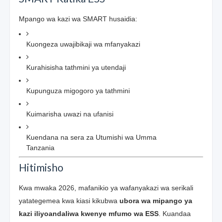
Mpango wa kazi wa SMART husaidia:
Kuongeza uwajibikaji wa mfanyakazi
Kurahisisha tathmini ya utendaji
Kupunguza migogoro ya tathmini
Kuimarisha uwazi na ufanisi
Kuendana na sera za Utumishi wa Umma
Tanzania
Hitimisho
Kwa mwaka 2026, mafanikio ya wafanyakazi wa serikali
yatategemea kwa kiasi kikubwa
ubora wa mipango ya
kazi iliyoandaliwa kwenye mfumo wa ESS
. Kuandaa