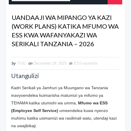
UANDAAJI WA MIPANGO YA KAZI
(WORK PLANS) KATIKA MFUMO WA
ESS KWA WAFANYAKAZI WA
SERIKALI TANZANIA – 2026
by
iTUG
on
December 29, 2025
in
ESS-utumishi
Utangulizi
Kadri Serikali ya Jamhuri ya Muungano wa Tanzania
inavyoendelea kuimarisha matumizi ya mifumo ya
TEHAMA katika utumishi wa umma,
Mfumo wa ESS
(Employee Self Service)
umeendelea kuwa nyenzo
muhimu katika usimamizi wa rasilimali watu, utendaji kazi
na uwajibikaji.