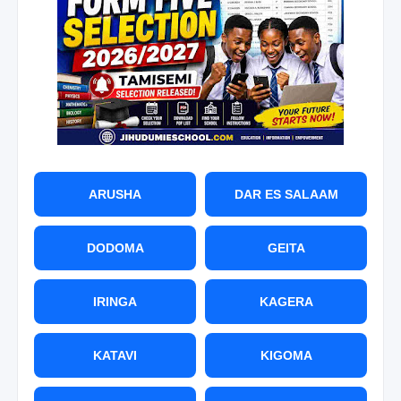
ARUSHA
DAR ES SALAAM
DODOMA
GEITA
IRINGA
KAGERA
KATAVI
KIGOMA