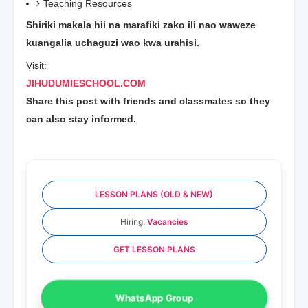
Teaching Resources
Shiriki makala hii na marafiki zako ili nao waweze
kuangalia uchaguzi wao kwa urahisi.
Visit:
JIHUDUMIESCHOOL.COM
Share this post with friends and classmates so they
can also stay informed.
LESSON PLANS (OLD & NEW)
Hiring:
Vacancies
GET LESSON PLANS
WhatsApp Group