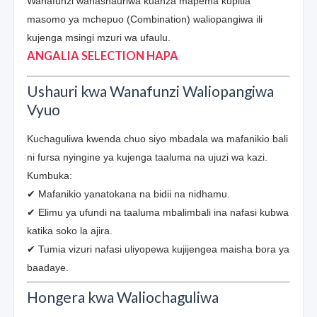
Wanafunzi wanashauriwa kuanza mapema kupitia
masomo ya mchepuo (Combination) waliopangiwa ili
kujenga msingi mzuri wa ufaulu.
ANGALIA SELECTION HAPA
Ushauri kwa Wanafunzi Waliopangiwa
Vyuo
Kuchaguliwa kwenda chuo siyo mbadala wa mafanikio bali
ni fursa nyingine ya kujenga taaluma na ujuzi wa kazi.
Kumbuka:
✔ Mafanikio yanatokana na bidii na nidhamu.
✔ Elimu ya ufundi na taaluma mbalimbali ina nafasi kubwa
katika soko la ajira.
✔ Tumia vizuri nafasi uliyopewa kujijengea maisha bora ya
baadaye.
Hongera kwa Waliochaguliwa