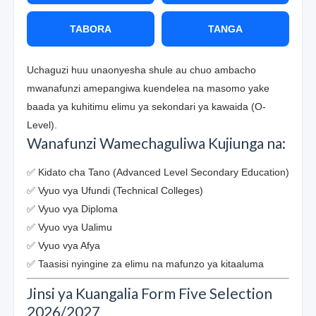
TABORA
TANGA
Uchaguzi huu unaonyesha shule au chuo ambacho
mwanafunzi amepangiwa kuendelea na masomo yake
baada ya kuhitimu elimu ya sekondari ya kawaida (O-
Level).
Wanafunzi Wamechaguliwa Kujiunga na:
✅ Kidato cha Tano (Advanced Level Secondary Education)
✅ Vyuo vya Ufundi (Technical Colleges)
✅ Vyuo vya Diploma
✅ Vyuo vya Ualimu
✅ Vyuo vya Afya
✅ Taasisi nyingine za elimu na mafunzo ya kitaaluma
Jinsi ya Kuangalia Form Five Selection
2026/2027