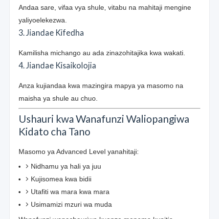
Andaa sare, vifaa vya shule, vitabu na mahitaji mengine
yaliyoelekezwa.
3. Jiandae Kifedha
Kamilisha michango au ada zinazohitajika kwa wakati.
4. Jiandae Kisaikolojia
Anza kujiandaa kwa mazingira mapya ya masomo na
maisha ya shule au chuo.
Ushauri kwa Wanafunzi Waliopangiwa
Kidato cha Tano
Masomo ya Advanced Level yanahitaji:
Nidhamu ya hali ya juu
Kujisomea kwa bidii
Utafiti wa mara kwa mara
Usimamizi mzuri wa muda